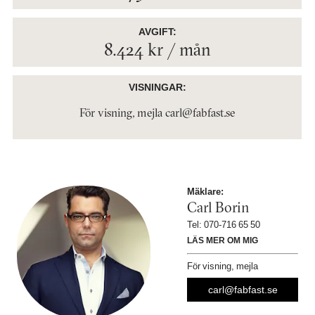
AVGIFT:
8.424 kr / mån
VISNINGAR:
För visning, mejla
carl@fabfast.se
Mäklare:
Carl Borin
Tel: 070-716 65 50
LÄS MER OM MIG
För visning, mejla
carl@fabfast.se