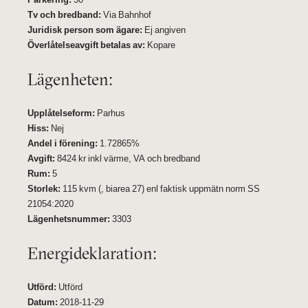
Tv och bredband:
Via Bahnhof
Juridisk person som ägare:
Ej angiven
Överlåtelseavgift betalas av:
Kopare
Lägenheten:
Upplåtelseform:
Parhus
Hiss:
Nej
Andel i förening:
1.72865%
Avgift:
8424 kr inkl värme, VA och bredband
Rum:
5
Storlek:
115 kvm (, biarea 27) enl faktisk uppmätn norm SS
21054:2020
Lägenhetsnummer:
3303
Energideklaration:
Utförd:
Utförd
Datum:
2018-11-29