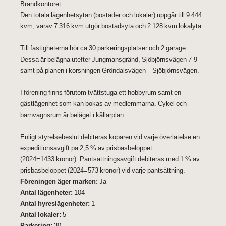
Brandkontoret.
Den totala lägenhetsytan (bostäder och lokaler) uppgår till 9 444
kvm, varav 7 316 kvm utgör bostadsyta och 2 128 kvm lokalyta.
Till fastigheterna hör ca 30 parkeringsplatser och 2 garage.
Dessa är belägna utefter Jungmansgränd, Sjöbjörnsvägen 7-9
samt på planen i korsningen Gröndalsvägen – Sjöbjörnsvägen.
I förening finns förutom tvättstuga ett hobbyrum samt en
gästlägenhet som kan bokas av medlemmarna. Cykel och
barnvagnsrum är beläget i källarplan.
Enligt styrelsebeslut debiteras köparen vid varje överlåtelse en
expeditionsavgift på 2,5 % av prisbasbeloppet
(2024=1433 kronor). Pantsättningsavgift debiteras med 1 % av
prisbasbeloppet (2024=573 kronor) vid varje pantsättning.
Föreningen äger marken:
Ja
Antal lägenheter:
104
Antal hyreslägenheter:
1
Antal lokaler:
5
Parkering:
30