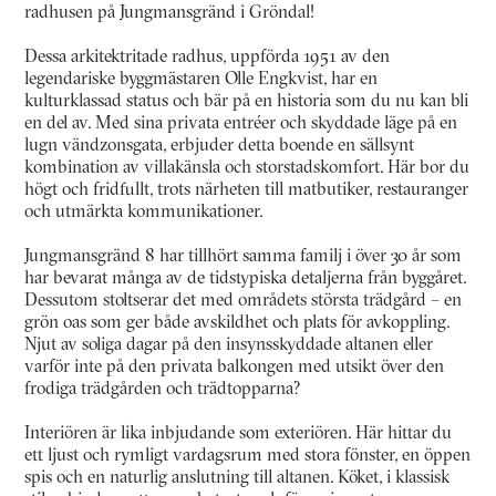
radhusen på Jungmansgränd i Gröndal!
Dessa arkitektritade radhus, uppförda 1951 av den
legendariske byggmästaren Olle Engkvist, har en
kulturklassad status och bär på en historia som du nu kan bli
en del av. Med sina privata entréer och skyddade läge på en
lugn vändzonsgata, erbjuder detta boende en sällsynt
kombination av villakänsla och storstadskomfort. Här bor du
högt och fridfullt, trots närheten till matbutiker, restauranger
och utmärkta kommunikationer.
Jungmansgränd 8 har tillhört samma familj i över 30 år som
har bevarat många av de tidstypiska detaljerna från byggåret.
Dessutom stoltserar det med områdets största trädgård – en
grön oas som ger både avskildhet och plats för avkoppling.
Njut av soliga dagar på den insynsskyddade altanen eller
varför inte på den privata balkongen med utsikt över den
frodiga trädgården och trädtopparna?
Interiören är lika inbjudande som exteriören. Här hittar du
ett ljust och rymligt vardagsrum med stora fönster, en öppen
spis och en naturlig anslutning till altanen. Köket, i klassisk