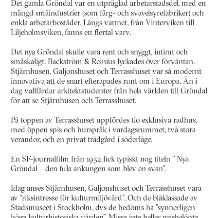
Det gamla Gröndal var en utpräglad arbetarstadsdel, med en
mängd småindustrier (som färg- och svavelsyrefabriker) och
enkla arbetarbostäder. Längs vattnet, från Vinterviken till
Liljeholmsviken, fanns ett flertal varv.
Det nya Gröndal skulle vara rent och snyggt, intimt och
småskaligt. Backström & Reinius lyckades över förväntan.
Stjärnhusen, Galjonshuset och Terrasshuset var så modernt
innovativa att de snart efterapades runt om i Europa. Än i
dag vallfärdar arkitektstudenter från hela världen till Gröndal
för att se Stjärnhusen och Terrasshuset.
På toppen av Terrasshuset uppfördes tio exklusiva radhus,
med öppen spis och burspråk i vardagsrummet, två stora
verandor, och en privat trädgård i söderläge.
En SF-journalfilm från 1952 fick typiskt nog titeln ” Nya
Gröndal – den fula ankungen som blev en svan”.
Idag anses Stjärnhusen, Galjonshuset och Terrasshuset vara
av ”riksintresse för kulturmiljövård”. Och de blåklassade av
Stadsmuseet i Stockholm, dvs de bedöms ha ”synnerligen
höga kulturhistoriska värden”. Missa inte heller prisbelönta