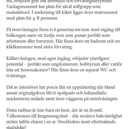
stil, erbjuder gott om arbetsyta och förvaringsutrymme.
Vardagsrummet har plats för såväl soffgrupp som
matsalsbord. I anslutning till köket ligger även matrummet
med plats för 4-8 personer.
På övervåningen finns två generösa sovrum med utgång till
balkongen samt ett tredje rum som passar perfekt som
arbetsrum eller barnrum. Här finns även ett badrum och en
klädkammare med extra förvaring.
Källarvåningen, med egen ingång, erbjuder ytterligare
potential – perfekt som ungdomsrum, hobbyrum eller varför
inte ett hemmakontor? Här finns även en separat WC och
tvättstuga.
Del av interiören har precis fått en uppdatering där bland
annat originalgolven blivit nyslipade och behandlade,
snickerierna målade samt även väggarna på entrévåningen.
Detta radhus är inte bara ett hem, det är en livsstil.
Välkommen till Jungmansgränd – där modern bekvämlighet
möter tidlös charm i en av Stockholms mest eftertraktade
stadsdelar!